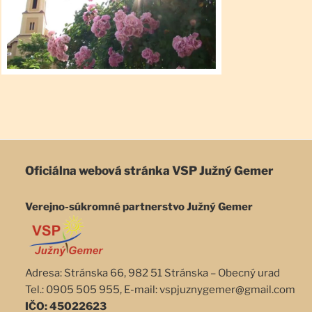
Oficiálna webová stránka
VSP Južný Gemer
Verejno-súkromné partnerstvo Južný Gemer
Adresa: Stránska 66, 982 51 Stránska – Obecný urad
Tel.: 0905 505 955, E-mail: vspjuznygemer@gmail.com
IČO: 45022623