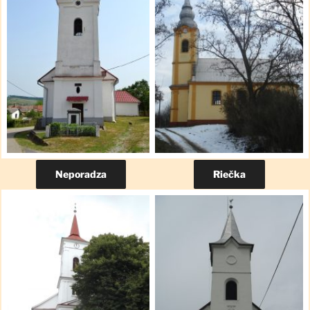
Neporadza
Riečka