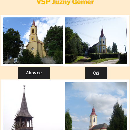
VSP Južný Gemer
Abovce
Číž