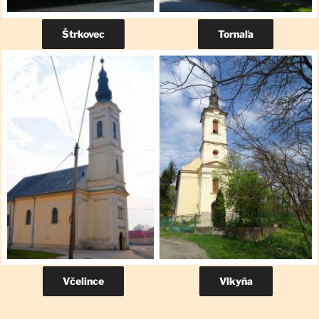
Štrkovec
Tornaľa
Včelince
Vlkyňa