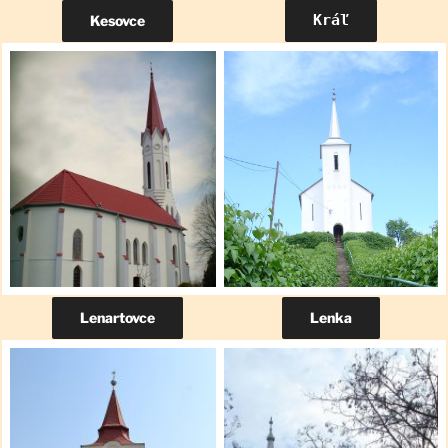
Kráľ
Kesovce
Lenartovce
Lenka