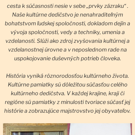
cesta k súčasnosti nesie v sebe „prvky zázraku“ .
Naše kultúrne dedičstvo je nenahraditeľným
bohatstvom ľudskej spoločnosti, dokladom dejín a
vývoja spoločnosti, vedy a techniky, umenia a
vzdelanosti. Slúži ako zdroj zvyšovania kultúrnej a
vzdelanostnej úrovne a v neposlednom rade na
uspokojovanie duševných potrieb človeka.
História vyniká rôznorodosťou kultúrneho života.
Kultúrne pamiatky sú dôležitou súčasťou celého
kultúrneho dedičstva. V každej krajine, kraji či
regióne sú pamiatky z minulosti tvoriace súčasť jej
histórie a zobrazujúce majstrovstvo jej obyvateľov.