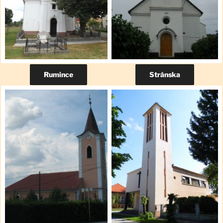
Rumince
Stránska