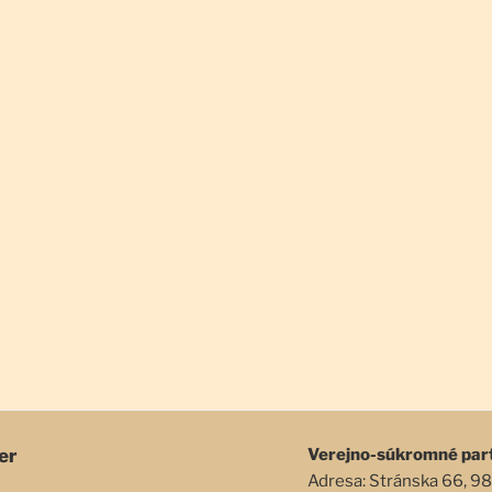
er
Verejno-súkromné par
Adresa: Stránska 66, 98