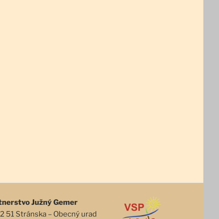
tnerstvo Južný Gemer
2 51 Stránska – Obecný urad