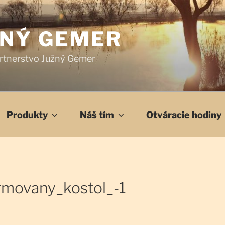
ŽNÝ GEMER
rtnerstvo Južný Gemer
Produkty
Náš tím
Otváracie hodiny
rmovany_kostol_-1