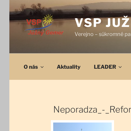
Prejsť
na
obsah
VSP JU
Verejno – súkromné pa
O nás
Aktuality
LEADER
Neporadza_-_Refo