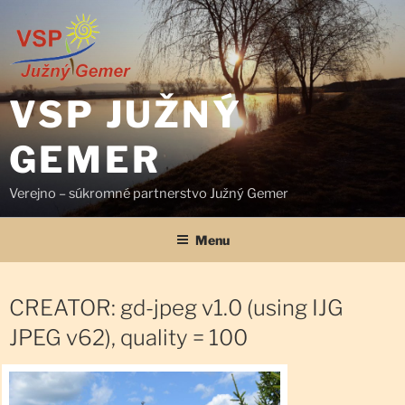
Prejsť
na
obsah
VSP JUŽNÝ
GEMER
Verejno – súkromné partnerstvo Južný Gemer
Menu
CREATOR: gd-jpeg v1.0 (using IJG
JPEG v62), quality = 100