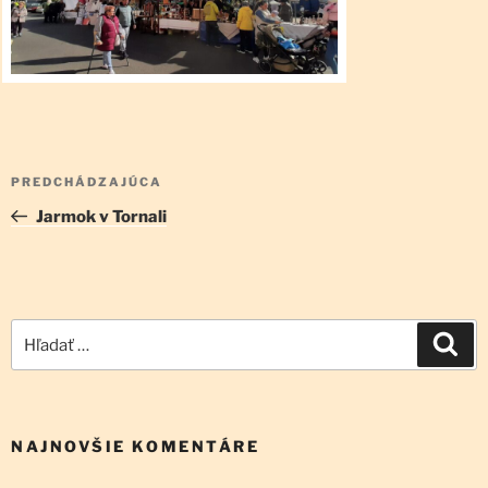
Navigácia
Predchádzajúci
PREDCHÁDZAJÚCA
v
článok
Jarmok v Tornali
článku
Hľadať:
Vyh
NAJNOVŠIE KOMENTÁRE