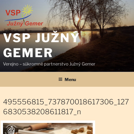
Prejsť
na
obsah
VSP JUŽNÝ
GEMER
Verejno – súkromné partnerstvo Južný Gemer
Menu
495556815_737870018617306_127
6830538208611817_n