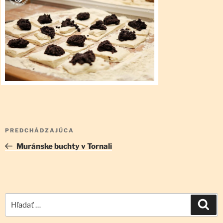
Navigácia
Predchádzajúci
PREDCHÁDZAJÚCA
v
článok
Muránske buchty v Tornali
článku
Hľadať:
Vyh