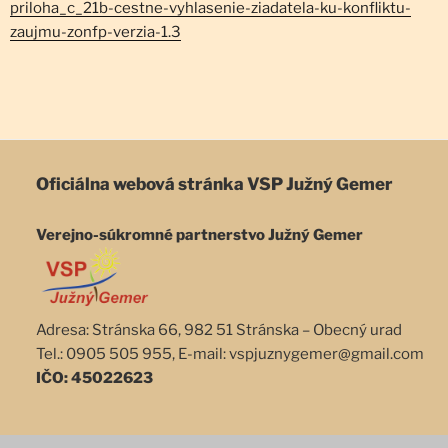
priloha_c_21b-cestne-vyhlasenie-ziadatela-ku-konfliktu-
zaujmu-zonfp-verzia-1.3
Oficiálna webová stránka
VSP Južný Gemer
Verejno-súkromné partnerstvo Južný Gemer
Adresa: Stránska 66, 982 51 Stránska – Obecný urad
Tel.: 0905 505 955, E-mail: vspjuznygemer@gmail.com
IČO: 45022623