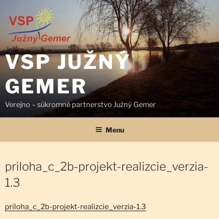
Prejsť
na
obsah
VSP JUŽNÝ
GEMER
Verejno – súkromné partnerstvo Južný Gemer
Menu
priloha_c_2b-projekt-realizcie_verzia-
1.3
priloha_c_2b-projekt-realizcie_verzia-1.3