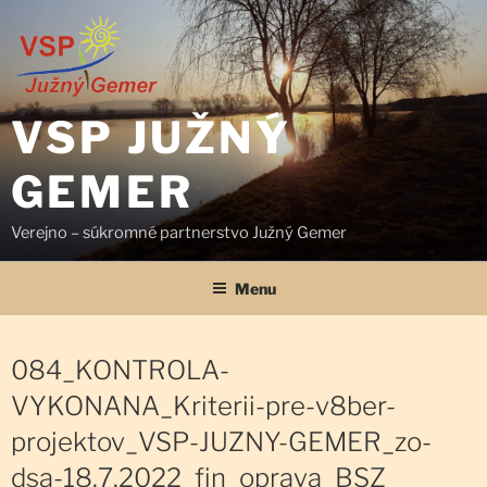
Prejsť
na
obsah
VSP JUŽNÝ
GEMER
Verejno – súkromné partnerstvo Južný Gemer
Menu
084_KONTROLA-
VYKONANA_Kriterii-pre-v8ber-
projektov_VSP-JUZNY-GEMER_zo-
dsa-18.7.2022_fin_oprava_BSZ