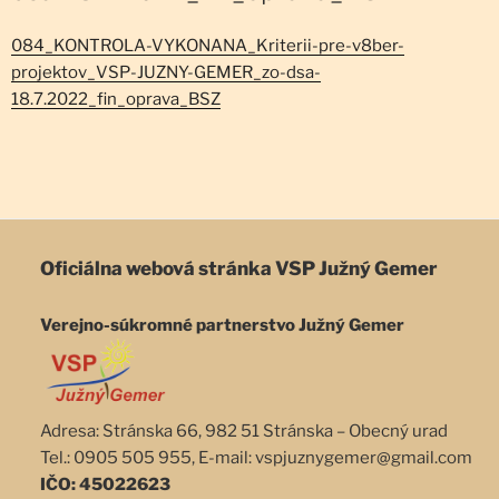
084_KONTROLA-VYKONANA_Kriterii-pre-v8ber-
projektov_VSP-JUZNY-GEMER_zo-dsa-
18.7.2022_fin_oprava_BSZ
Oficiálna webová stránka
VSP Južný Gemer
Verejno-súkromné partnerstvo Južný Gemer
Adresa: Stránska 66, 982 51 Stránska – Obecný urad
Tel.: 0905 505 955, E-mail: vspjuznygemer@gmail.com
IČO: 45022623