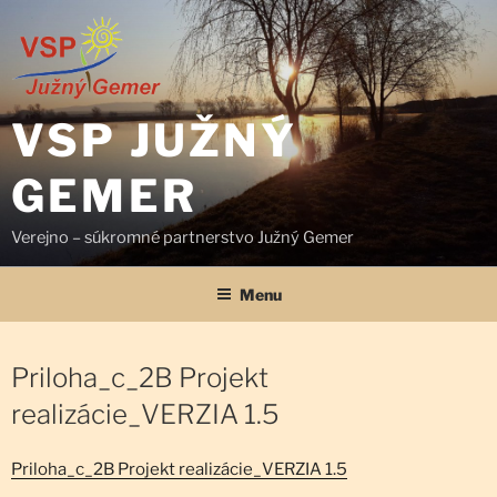
Prejsť
na
obsah
VSP JUŽNÝ
GEMER
Verejno – súkromné partnerstvo Južný Gemer
Menu
Priloha_c_2B Projekt
realizácie_VERZIA 1.5
Priloha_c_2B Projekt realizácie_VERZIA 1.5