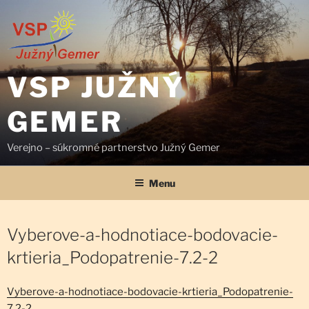
Prejsť
na
obsah
VSP JUŽNÝ
GEMER
Verejno – súkromné partnerstvo Južný Gemer
Menu
Vyberove-a-hodnotiace-bodovacie-
krtieria_Podopatrenie-7.2-2
Vyberove-a-hodnotiace-bodovacie-krtieria_Podopatrenie-
7.2-2