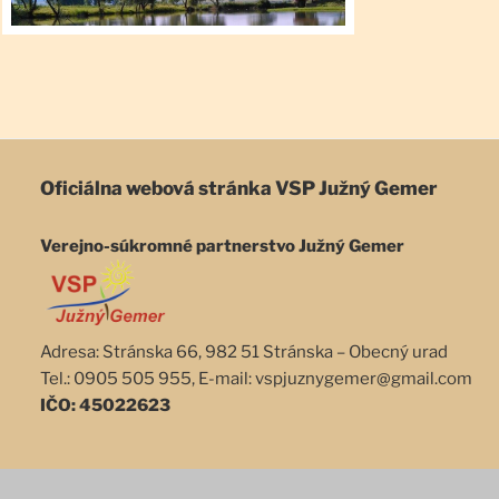
Oficiálna webová stránka
VSP Južný Gemer
Verejno-súkromné partnerstvo Južný Gemer
Adresa: Stránska 66, 982 51 Stránska – Obecný urad
Tel.: 0905 505 955, E-mail: vspjuznygemer@gmail.com
IČO: 45022623