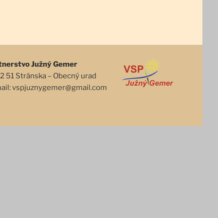
tnerstvo Južný Gemer
2 51 Stránska – Obecný urad
mail: vspjuznygemer@gmail.com