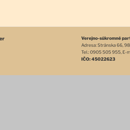
er
Verejno-súkromné par
Adresa: Stránska 66, 98
Tel.: 0905 505 955, E-
IČO: 45022623