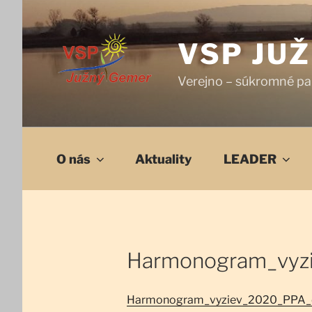
Prejsť
na
obsah
VSP JU
Verejno – súkromné pa
O nás
Aktuality
LEADER
Harmonogram_vyzi
Harmonogram_vyziev_2020_PPA_d