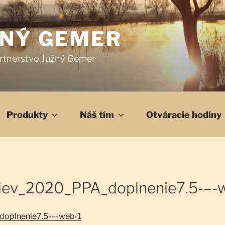
ŽNÝ GEMER
rtnerstvo Južný Gemer
Produkty
Náš tím
Otváracie hodiny
ev_2020_PPA_doplnenie7.5-–-
oplnenie7.5-–-web-1