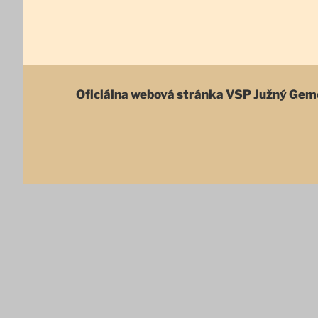
Oficiálna webová stránka
VSP Južný Gem