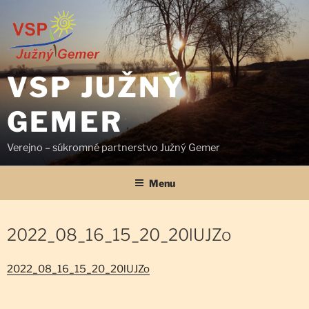
Prejsť
na
obsah
VSP JUŽNÝ
GEMER
Verejno – súkromné partnerstvo Južný Gemer
Menu
2022_08_16_15_20_20lUJZo
2022_08_16_15_20_20lUJZo