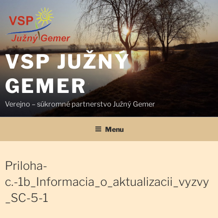
Prejsť
na
obsah
VSP JUŽNÝ
GEMER
Verejno – súkromné partnerstvo Južný Gemer
Menu
Priloha-
c.-1b_Informacia_o_aktualizacii_vyzvy
_SC-5-1