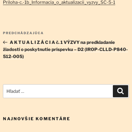
Priloha-c.-1b_Informacia_o_aktualizacii_vyzvy_SC-5-1
Navigácia
Predchádzajúci
PREDCHÁDZAJÚCA
v
článok
A K T U A L I Z Á C I A č. 1 VÝZVY na predkladanie
článku
žiadostí o poskytnutie príspevku – D2 (IROP-CLLD-P840-
512-005)
Hľadať:
Vyh
NAJNOVŠIE KOMENTÁRE