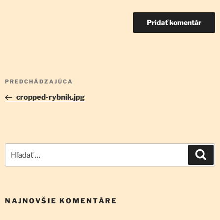
Navigácia
Predchádzajúci
PREDCHÁDZAJÚCA
v
článok
cropped-rybnik.jpg
článku
Hľadať:
Vyh
NAJNOVŠIE KOMENTÁRE