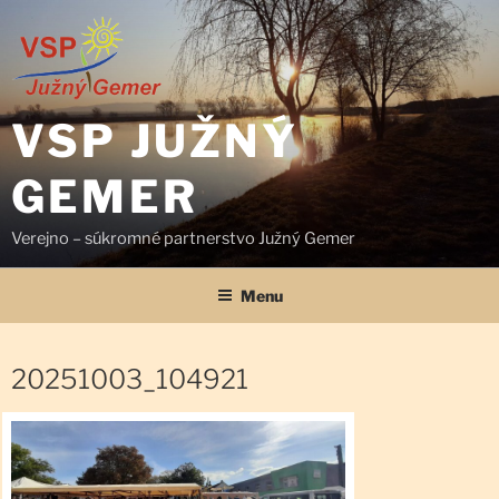
Prejsť
na
obsah
VSP JUŽNÝ
GEMER
Verejno – súkromné partnerstvo Južný Gemer
Menu
20251003_104921