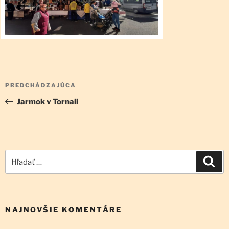
Navigácia
Predchádzajúci
PREDCHÁDZAJÚCA
v
článok
Jarmok v Tornali
článku
Hľadať:
Vyh
NAJNOVŠIE KOMENTÁRE