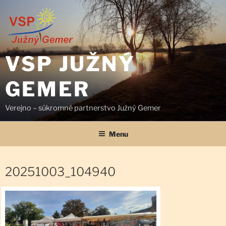
Prejsť
na
obsah
VSP JUŽNÝ
GEMER
Verejno – súkromné partnerstvo Južný Gemer
Menu
20251003_104940