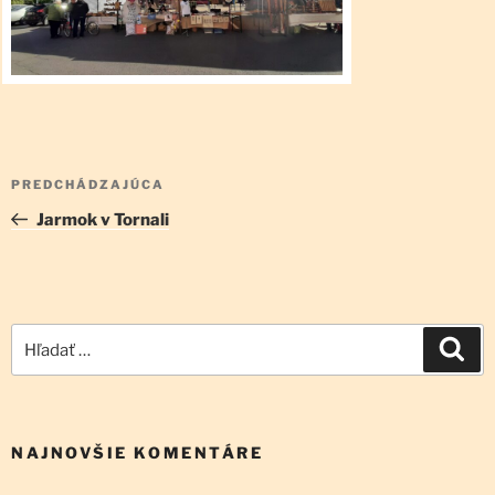
Navigácia
Predchádzajúci
PREDCHÁDZAJÚCA
v
článok
Jarmok v Tornali
článku
Hľadať:
Vyh
NAJNOVŠIE KOMENTÁRE