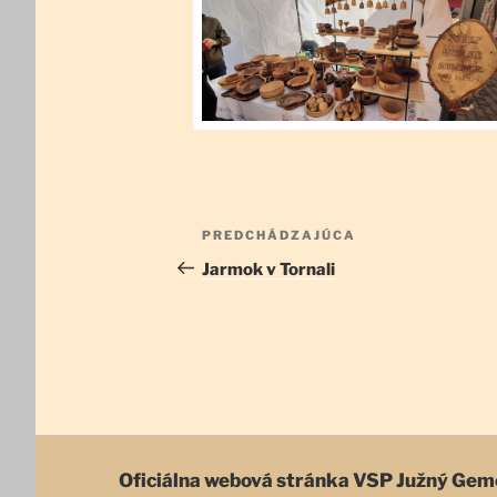
Navigácia
Predchádzajúci
PREDCHÁDZAJÚCA
v
článok
Jarmok v Tornali
článku
Oficiálna webová stránka
VSP Južný Gem