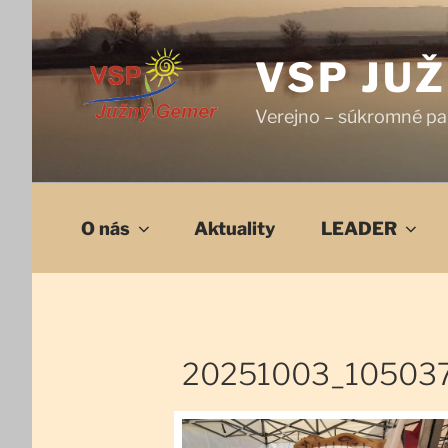
Prejsť
na
obsah
VSP JU
Verejno – súkromné pa
O nás
Aktuality
LEADER
20251003_10503