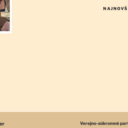
NAJNOVŠ
er
Verejno-súkromné par