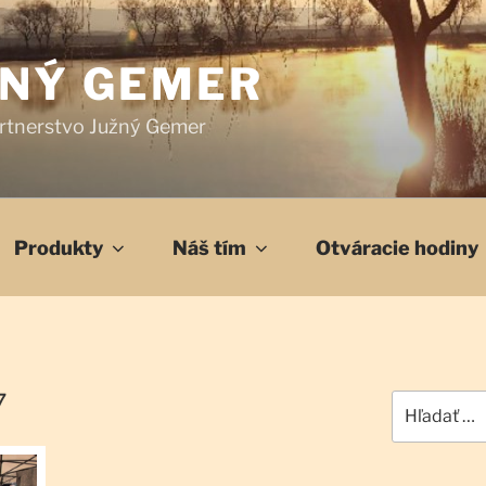
ŽNÝ GEMER
rtnerstvo Južný Gemer
Produkty
Náš tím
Otváracie hodiny
7
Hľadať: