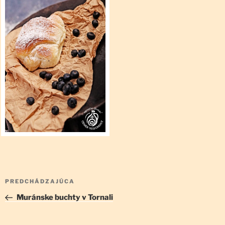
Navigácia
Predchádzajúci
PREDCHÁDZAJÚCA
v
článok
Muránske buchty v Tornali
článku