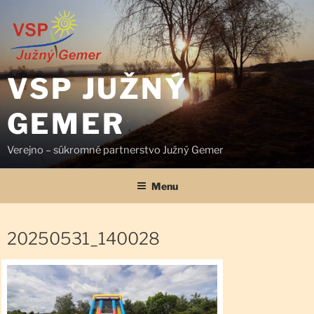
Prejsť
na
obsah
VSP JUŽNÝ
GEMER
Verejno – súkromné partnerstvo Južný Gemer
Menu
20250531_140028