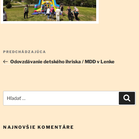
Navigácia
Predchádzajúci
PREDCHÁDZAJÚCA
v
článok
Odovzdávanie detského ihriska / MDD v Lenke
článku
Hľadať:
Vyh
NAJNOVŠIE KOMENTÁRE