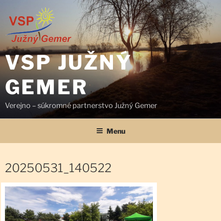
Prejsť
na
obsah
VSP JUŽNÝ
GEMER
Verejno – súkromné partnerstvo Južný Gemer
Menu
20250531_140522