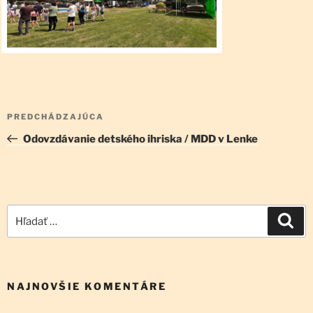
Navigácia
Predchádzajúci
PREDCHÁDZAJÚCA
v
článok
Odovzdávanie detského ihriska / MDD v Lenke
článku
Hľadať:
Vyh
NAJNOVŠIE KOMENTÁRE