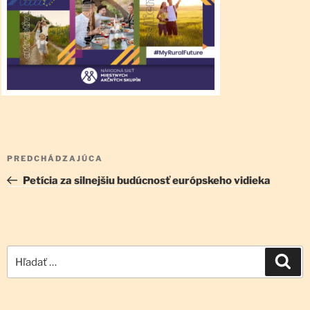
Navigácia
Predchádzajúci
PREDCHÁDZAJÚCA
v
článok
Petícia za silnejšiu budúcnosť európskeho vidieka
článku
Hľadať:
Vyh