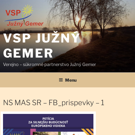
Prejsť
na
obsah
VSP JUŽNÝ
GEMER
Verejno – súkromné partnerstvo Južný Gemer
Menu
NS MAS SR – FB_prispevky – 1