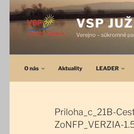
Prejsť
na
obsah
VSP JU
Verejno – súkromné pa
O nás
Aktuality
LEADER
Priloha_c_21B-Cest
ZoNFP_VERZIA-1.