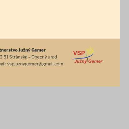
tnerstvo Južný Gemer
2 51 Stránska – Obecný urad
mail: vspjuznygemer@gmail.com