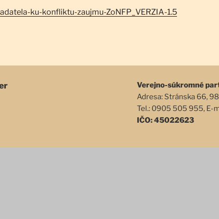
iadatela-ku-konfliktu-zaujmu-ZoNFP_VERZIA-1.5
er
Verejno-súkromné par
Adresa: Stránska 66, 98
Tel.: 0905 505 955, E-
IČO: 45022623