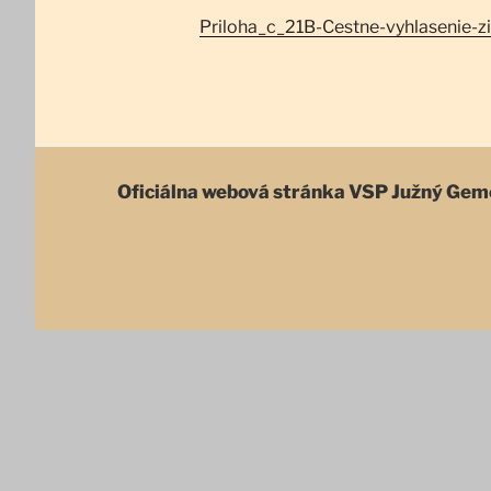
Priloha_c_21B-Cestne-vyhlasenie-z
Oficiálna webová stránka
VSP Južný Gem