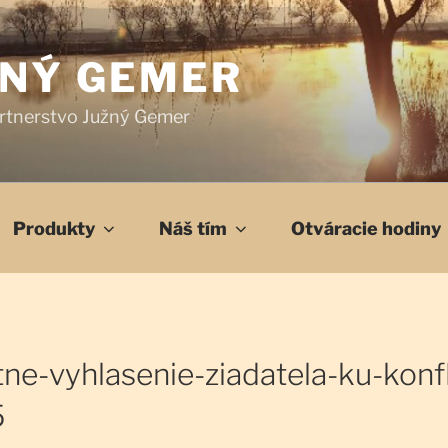
ŽNÝ GEMER
rtnerstvo Južný Gemer
Produkty
Náš tím
Otváracie hodiny
ne-vyhlasenie-ziadatela-ku-konf
5