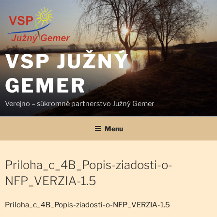
Prejsť
na
obsah
VSP JUŽNÝ
GEMER
Verejno – súkromné partnerstvo Južný Gemer
Menu
Priloha_c_4B_Popis-ziadosti-o-
NFP_VERZIA-1.5
Priloha_c_4B_Popis-ziadosti-o-NFP_VERZIA-1.5