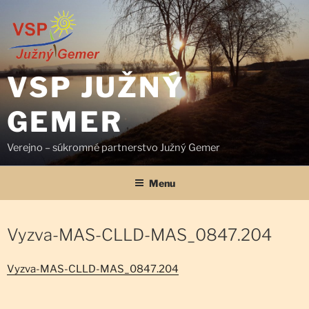
Prejsť
na
obsah
VSP JUŽNÝ
GEMER
Verejno – súkromné partnerstvo Južný Gemer
Menu
Vyzva-MAS-CLLD-MAS_0847.204
Vyzva-MAS-CLLD-MAS_0847.204