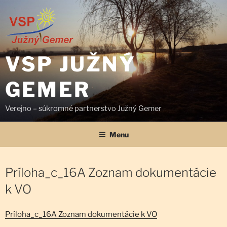
Prejsť
na
obsah
VSP JUŽNÝ
GEMER
Verejno – súkromné partnerstvo Južný Gemer
Menu
Príloha_c_16A Zoznam dokumentácie
k VO
Príloha_c_16A Zoznam dokumentácie k VO