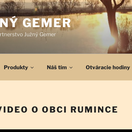
ŽNÝ GEMER
rtnerstvo Južný Gemer
Produkty
Náš tím
Otváracie hodiny
IDEO O OBCI RUMINCE