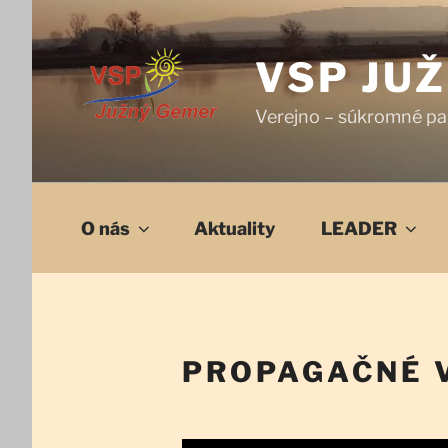
Prejsť
na
obsah
VSP JU
Verejno – súkromné pa
O nás
Aktuality
LEADER
PROPAGAČNÉ V