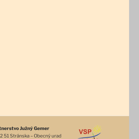
tnerstvo Južný Gemer
2 51 Stránska – Obecný urad