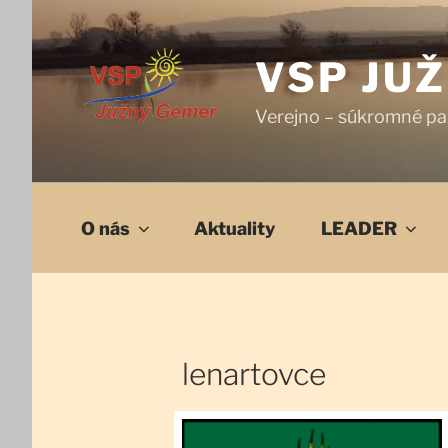
Prejsť
na
obsah
VSP JU
Verejno – súkromné pa
O nás
Aktuality
LEADER
lenartovce