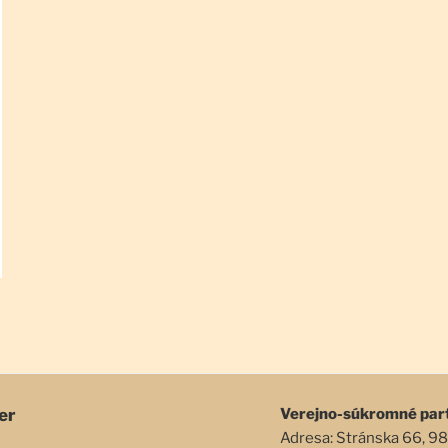
er
Verejno-súkromné par
Adresa: Stránska 66, 98