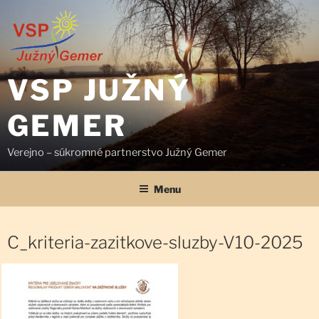
Prejsť
na
obsah
VSP JUŽNÝ
GEMER
Verejno – súkromné partnerstvo Južný Gemer
Menu
C_kriteria-zazitkove-sluzby-V10-2025