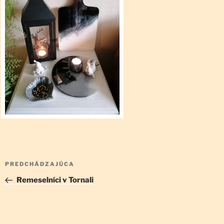
Navigácia
Predchádzajúci
PREDCHÁDZAJÚCA
v
článok
Remeselníci v Tornali
článku