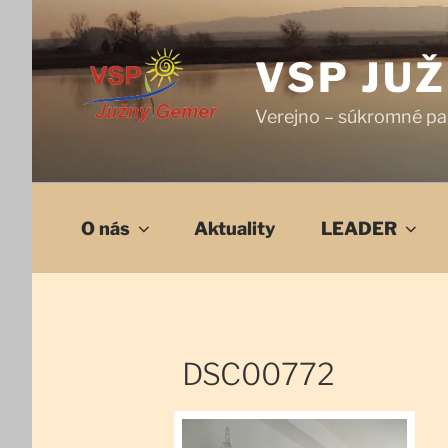
Prejsť
na
obsah
VSP JU
Verejno – súkromné pa
O nás
Aktuality
LEADER
DSC00772