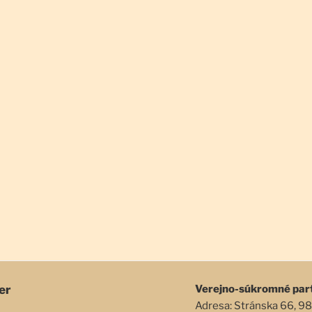
er
Verejno-súkromné par
Adresa: Stránska 66, 98