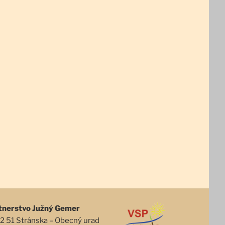
tnerstvo Južný Gemer
2 51 Stránska – Obecný urad