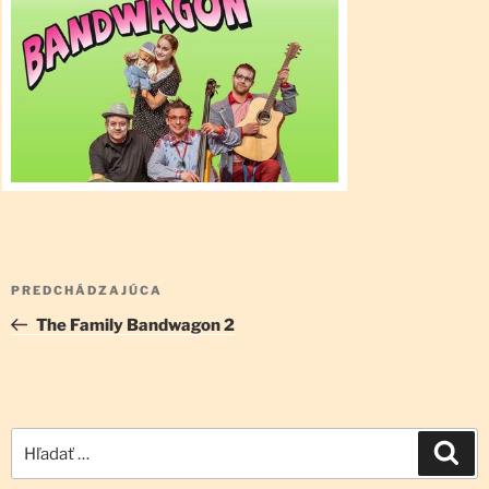
Navigácia
Predchádzajúci
PREDCHÁDZAJÚCA
v
článok
The Family Bandwagon 2
článku
Hľadať:
Vyh