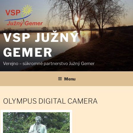
Prejsť
na
obsah
VSP JUŽNÝ
GEMER
Verejno – súkromné partnerstvo Južný Gemer
Menu
OLYMPUS DIGITAL CAMERA