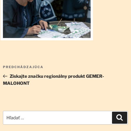
Navigácia
Predchádzajúci
PREDCHÁDZAJÚCA
v
článok
Získajte značku regionálny produkt GEMER-
článku
MALOHONT
Hľadať:
Vyh