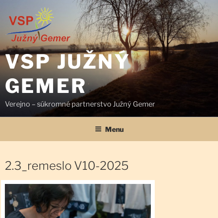
Prejsť
na
obsah
VSP JUŽNÝ
GEMER
Verejno – súkromné partnerstvo Južný Gemer
Menu
2.3_remeslo V10-2025