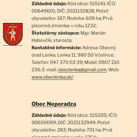
Základné údaje:
Kód obce: 515141; IČO:
00649601; DIČ: 2021132828; Počet
obyvateľov: 187; Rozloha: 609 ha; Prvá
písomná zmienka: v roku 1232;
Štatutárny zástupca:
Mgr. Marián
Habovčík, starosta;
Kontaktné informácie:
Adresa: Obecný
úrad Lenka, Lenka 11, 980 50 Včelince;
Telefón: 047 370 03 39; Mobil: 0907 210
236; E-mail:
obeclenka@gmail.com
; Web:
www.obeclenka.sk/
;
Obec Neporadza
Základné údaje:
Kód obce: 515205; IČO:
00650099; DIČ: 2021132949; Počet
obyvateľov: 283; Rozloha: 701 ha; Prvá