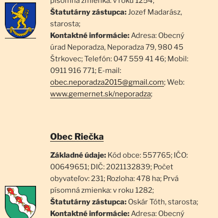
písomná zmienka: v roku 1254;
Štatutárny zástupca:
Jozef Madarász,
starosta;
Kontaktné informácie:
Adresa: Obecný
úrad Neporadza, Neporadza 79, 980 45
Štrkovec; Telefón: 047 559 41 46; Mobil:
0911 916 771; E-mail:
obec.neporadza2015@gmail.com
; Web:
www.gemernet.sk/neporadza
;
Obec Riečka
Základné údaje:
Kód obce: 557765; IČO:
00649651; DIČ: 2021132839; Počet
obyvateľov: 231; Rozloha: 478 ha; Prvá
písomná zmienka: v roku 1282;
Štatutárny zástupca:
Oskár Tóth, starosta;
Kontaktné informácie:
Adresa: Obecný