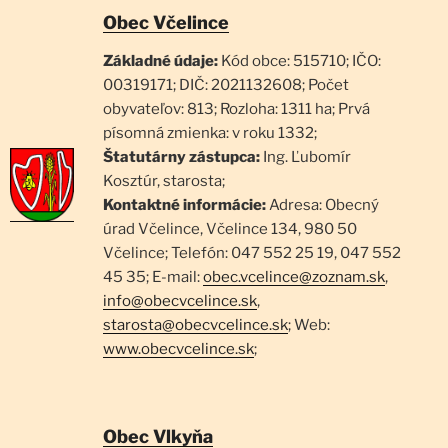
Obec Včelince
Základné údaje:
Kód obce: 515710; IČO:
00319171; DIČ: 2021132608; Počet
obyvateľov: 813; Rozloha: 1311 ha; Prvá
písomná zmienka: v roku 1332;
Štatutárny zástupca:
Ing. Ľubomír
Kosztúr, starosta;
Kontaktné informácie:
Adresa: Obecný
úrad Včelince, Včelince 134, 980 50
Včelince; Telefón: 047 552 25 19, 047 552
45 35; E-mail:
obec.vcelince@zoznam.sk
,
info@obecvcelince.sk
,
starosta@obecvcelince.sk
; Web:
www.obecvcelince.sk
;
Obec Vlkyňa