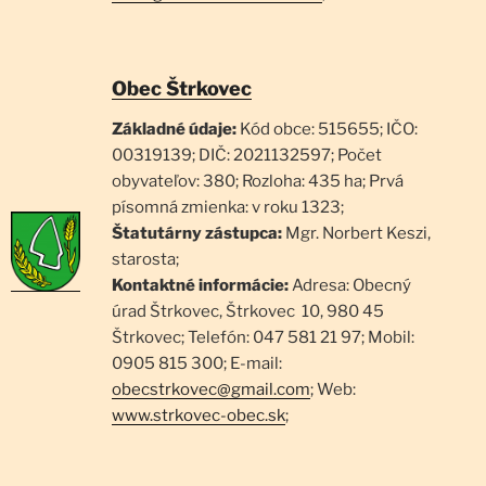
Obec Štrkovec
Základné údaje:
Kód obce: 515655; IČO:
00319139; DIČ: 2021132597; Počet
obyvateľov: 380; Rozloha: 435 ha; Prvá
písomná zmienka: v roku 1323;
Štatutárny zástupca:
Mgr. Norbert Keszi,
starosta;
Kontaktné informácie:
Adresa: Obecný
úrad Štrkovec, Štrkovec 10, 980 45
Štrkovec; Telefón: 047 581 21 97; Mobil:
0905 815 300; E-mail:
obecstrkovec@gmail.com
; Web:
www.strkovec-obec.sk
;