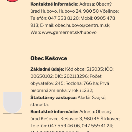
Kontaktné informácie:
Adresa: Obecný
úrad Hubovo, Hubovo 24, 980 50 Včelince;
Telefón: 047 558 81 20; Mobil: 0905 478
918; E-mail:
obec.hubovo@centrum.sk
;
Web:
www.gemernet.sk/hubovo
Obec Kešovce
Základné údaje:
Kód obce: 515035; IČO:
00650102; DIČ: 202113296; Počet
obyvateľov: 245; Rozloha: 766 ha; Prvá
písomná zmienka: v roku 1232;
Štatutárny zástupca:
Aladár Szajkó,
starosta;
Kontaktné informácie:
Adresa: Obecný
úrad Kešovce, Kešovce 3, 980 45 Štrkovec;
Telefón: 047 559 46 06, 047 559 41 24;