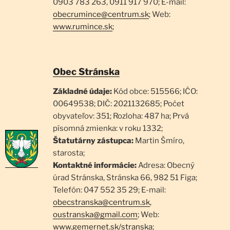
0903 783 263, 0911 917 970; E-mail:
obecrumince@centrum.sk
; Web:
www.rumince.sk
;
Obec Stránska
Základné údaje:
Kód obce: 515566; IČO:
00649538; DIČ: 2021132685; Počet
obyvateľov: 351; Rozloha: 487 ha; Prvá
písomná zmienka: v roku 1332;
Štatutárny zástupca:
Martin Šmíro,
starosta;
Kontaktné informácie:
Adresa: Obecný
úrad Stránska, Stránska 66, 982 51 Figa;
Telefón: 047 552 35 29; E-mail:
obecstranska@centrum.sk
,
oustranska@gmail.com
; Web:
www.gemernet.sk/stranska
;