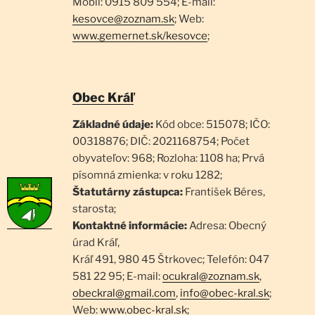
Mobil: 0915 809 554; E-mail:
kesovce@zoznam.sk
; Web:
www.gemernet.sk/kesovce
;
Obec Kráľ
Základné údaje:
Kód obce: 515078; IČO:
00318876; DIČ: 2021168754; Počet
obyvateľov: 968; Rozloha: 1108 ha; Prvá
písomná zmienka: v roku 1282;
Štatutárny zástupca:
František Béres,
starosta;
Kontaktné informácie:
Adresa: Obecný
úrad Kráľ,
Kráľ 491, 980 45 Štrkovec; Telefón: 047
581 22 95; E-mail:
ocukral@zoznam.sk
,
obeckral@gmail.com
,
info@obec-kral.sk
;
Web:
www.obec-kral.sk
;