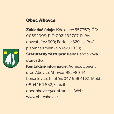
Obec Abovce
Základné údaje:
Kód obce: 557757; IČO:
00592099; DIČ: 2021132707; Počet
obyvateľov: 609; Rozloha: 820 ha; Prvá
písomná zmienka: v roku 1339;
Štatutárny zástupca:
Irena Hanobiková,
starostka;
Kontaktné informácie:
Adresa: Obecný
úrad Abovce, Abovce 99, 980 44
Lenartovce; Telefón: 047 559 41 81; Mobil:
0904 164 832; E-mail:
obec.abovce@centrum.sk
; Web:
www.obecabovce.sk
;