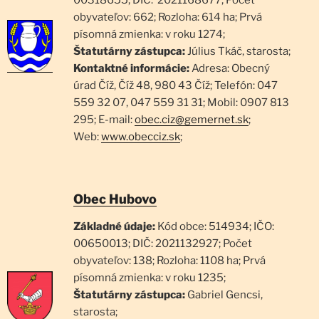
00318655; DIČ: 2021168677; Počet
obyvateľov: 662; Rozloha: 614 ha; Prvá
písomná zmienka: v roku 1274;
Štatutárny zástupca:
Július Tkáč, starosta;
Kontaktné informácie:
Adresa: Obecný
úrad Číž, Číž 48, 980 43 Číž; Telefón: 047
559 32 07, 047 559 31 31; Mobil: 0907 813
295; E-mail:
obec.ciz@gemernet.sk
;
Web:
www.obecciz.sk
;
Obec Hubovo
Základné údaje:
Kód obce: 514934; IČO:
00650013; DIČ: 2021132927; Počet
obyvateľov: 138; Rozloha: 1108 ha; Prvá
písomná zmienka: v roku 1235;
Štatutárny zástupca:
Gabriel Gencsi,
starosta;