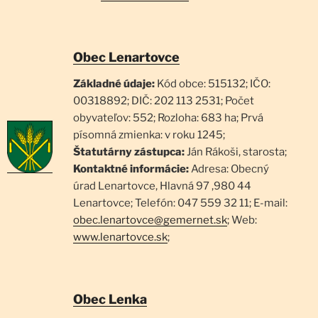
Obec Lenartovce
Základné údaje:
Kód obce: 515132; IČO:
00318892; DIČ: 202 113 2531; Počet
obyvateľov: 552; Rozloha: 683 ha; Prvá
písomná zmienka: v roku 1245;
Štatutárny zástupca:
Ján Rákoši, starosta;
Kontaktné informácie:
Adresa: Obecný
úrad Lenartovce, Hlavná 97 ,980 44
Lenartovce; Telefón: 047 559 32 11; E-mail:
obec.lenartovce@gemernet.sk
; Web:
www.lenartovce.sk
;
Obec Lenka