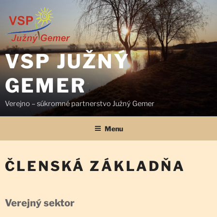
Prejsť
na
obsah
VSP JUŽNÝ
GEMER
Verejno – súkromné partnerstvo Južný Gemer
Menu
ČLENSKÁ ZÁKLADŇA
Verejný sektor