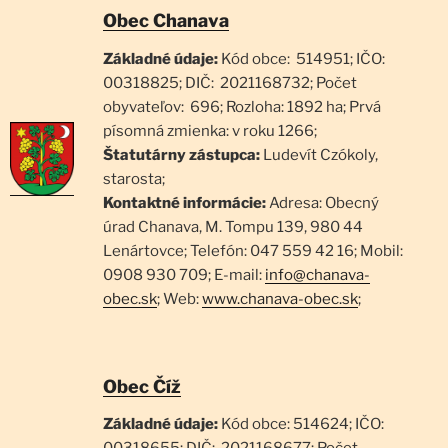
Obec Chanava
Základné údaje:
Kód obce: 514951; IČO:
00318825; DIČ: 2021168732; Počet
obyvateľov: 696; Rozloha: 1892 ha; Prvá
písomná zmienka: v roku 1266;
Štatutárny zástupca:
Ludevít Czókoly,
starosta;
Kontaktné informácie:
Adresa: Obecný
úrad Chanava, M. Tompu 139, 980 44
Lenártovce; Telefón: 047 559 42 16; Mobil:
0908 930 709; E-mail:
info@chanava-
obec.sk
; Web:
www.chanava-obec.sk
;
Obec Číž
Základné údaje:
Kód obce: 514624; IČO: