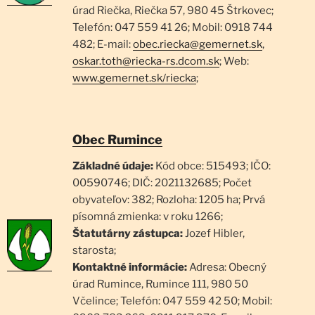
úrad Riečka, Riečka 57, 980 45 Štrkovec;
Telefón: 047 559 41 26; Mobil: 0918 744
482; E-mail:
obec.riecka@gemernet.sk
,
oskar.toth@riecka-rs.dcom.sk
; Web:
www.gemernet.sk/riecka
;
Obec Rumince
Základné údaje:
Kód obce: 515493; IČO:
00590746; DIČ: 2021132685; Počet
obyvateľov: 382; Rozloha: 1205 ha; Prvá
písomná zmienka: v roku 1266;
Štatutárny zástupca:
Jozef Hibler,
starosta;
Kontaktné informácie:
Adresa: Obecný
úrad Rumince, Rumince 111, 980 50
Včelince; Telefón: 047 559 42 50; Mobil: