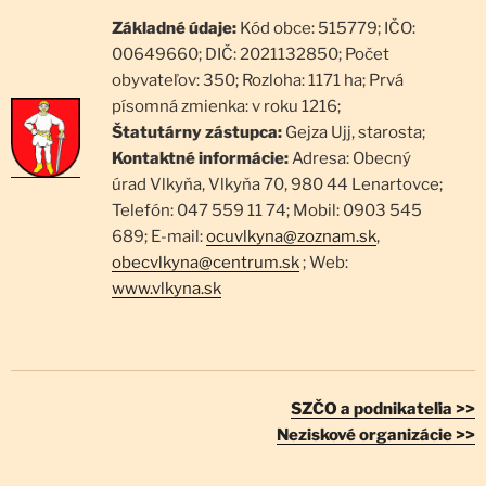
Základné údaje:
Kód obce: 515779; IČO:
00649660; DIČ: 2021132850; Počet
obyvateľov: 350; Rozloha: 1171 ha; Prvá
písomná zmienka: v roku 1216;
Štatutárny zástupca:
Gejza Ujj, starosta;
Kontaktné informácie:
Adresa: Obecný
úrad Vlkyňa, Vlkyňa 70, 980 44 Lenartovce;
Telefón: 047 559 11 74; Mobil: 0903 545
689; E-mail:
ocuvlkyna@zoznam.sk
,
obecvlkyna@centrum.sk
; Web:
www.vlkyna.sk
SZČO a podnikateľia >>
Neziskové organizácie >>