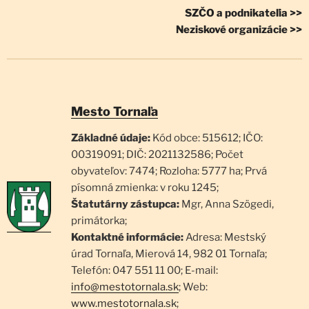
SZČO a podnikateľia >>
Neziskové organizácie >>
Mesto Tornaľa
Základné údaje:
Kód obce: 515612; IČO:
00319091; DIČ: 2021132586; Počet
obyvateľov: 7474; Rozloha: 5777 ha; Prvá
písomná zmienka: v roku 1245;
Štatutárny zástupca:
Mgr, Anna Szögedi,
primátorka;
Kontaktné informácie:
Adresa: Mestský
úrad Tornaľa, Mierová 14, 982 01 Tornaľa;
Telefón: 047 551 11 00; E-mail:
info@mestotornala.sk
; Web:
www.mestotornala.sk
;