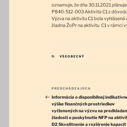
oznamuje, že dňa 30.11.2021 plánuj
P840-512-003 Aktivita C1 z dôvodu
Výzva na aktivitu C1 bola vyhlásená
žiadna ŽoPr na aktivitu C1 v rámc
KATEGÓRIE
VŠEOBECNÝ
Navigácia
Predchádzajúci
PREDCHÁDZAJÚCA
v
článok
Informácia o disponibilnej indikatívn
výške finančných prostriedkov
článku
vyčlenených na výzvu na predkladan
žiadostí o poskytnutie NFP na aktivi
D2 Skvalitnenie a rozšírenie kapacít