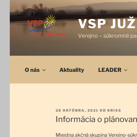
Prejsť
na
obsah
VSP JU
Verejno – súkromné pa
O nás
Aktuality
LEADER
PUBLIKOVANÉ
28 OKTÓBRA, 2021
OD
KRISS
Informácia o plánova
Miestna akčná skupina Verejno-súk