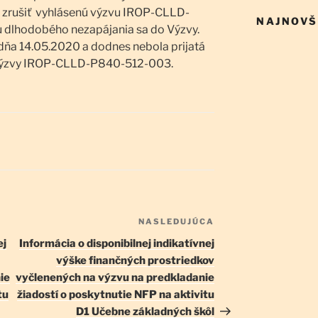
e zrušiť vyhlásenú výzvu IROP-CLLD-
NAJNOVŠ
 dlhodobého nezapájania sa do Výzvy.
 dňa 14.05.2020 a dodnes nebola prijatá
i výzvy IROP-CLLD-P840-512-003.
NASLEDUJÚCA
Ďalší
článok
ej
Informácia o disponibilnej indikatívnej
výške finančných prostriedkov
ie
vyčlenených na výzvu na predkladanie
tu
žiadostí o poskytnutie NFP na aktivitu
D1 Učebne základných škôl