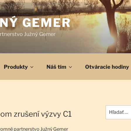
ŽNÝ GEMER
rtnerstvo Južný Gemer
Produkty
Náš tím
Otváracie hodiny
Hľadať:
nom zrušení výzvy C1
romné partnerstvo Južný Gemer