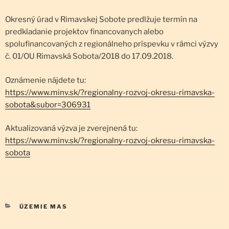
Okresný úrad v Rimavskej Sobote predlžuje termín na
predkladanie projektov financovanych alebo
spolufinancovaných z regionálneho príspevku v rámci výzvy
č. 01/OU Rimavská Sobota/2018 do 17.09.2018.
Oznámenie nájdete tu:
https://www.minv.sk/?regionalny-rozvoj-okresu-rimavska-
sobota&subor=306931
Aktualizovaná výzva je zverejnená tu:
https://www.minv.sk/?regionalny-rozvoj-okresu-rimavska-
sobota
KATEGÓRIE
ÚZEMIE MAS