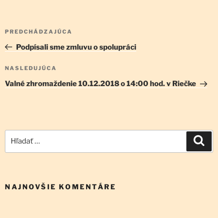
Navigácia
Predchádzajúci
PREDCHÁDZAJÚCA
v
článok
Podpísali sme zmluvu o spolupráci
článku
Ďalší
NASLEDUJÚCA
článok
Valné zhromaždenie 10.12.2018 o 14:00 hod. v Riečke
Hľadať:
Vyh
NAJNOVŠIE KOMENTÁRE