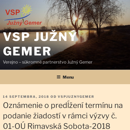
Prejsť
na
obsah
VSP JUŽNÝ
GEMER
Verejno – súkromné partnerstvo Južný Gemer
Menu
PUBLIKOVANÉ
14 SEPTEMBRA, 2018
OD
VSPJUZNYGEMER
Oznámenie o predĺžení termínu na
podanie žiadostí v rámci výzvy č.
01-OÚ Rimavská Sobota-2018