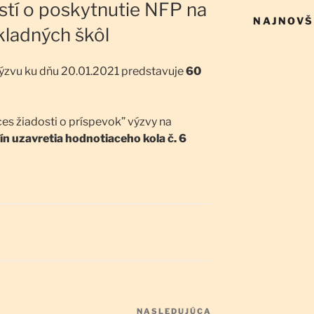
stí o poskytnutie NFP na
NAJNOVŠ
kladných škôl
výzvu ku dňu 20.01.2021 predstavuje
60
es žiadosti o príspevok” výzvy na
ín uzavretia hodnotiaceho kola č. 6
NASLEDUJÚCA
Ďalší