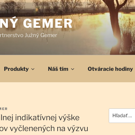
ŽNÝ GEMER
rtnerstvo Južný Gemer
Produkty
Náš tím
Otváracie hodiny
MER
Hľadať:
lnej indikatívnej výške
kov vyčlenených na výzvu