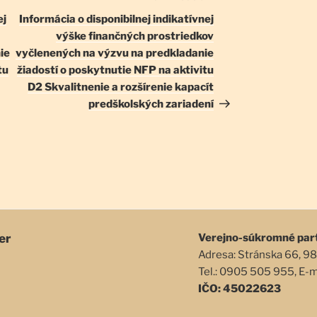
článok
ej
Informácia o disponibilnej indikatívnej
výške finančných prostriedkov
ie
vyčlenených na výzvu na predkladanie
tu
žiadostí o poskytnutie NFP na aktivitu
D2 Skvalitnenie a rozšírenie kapacít
predškolských zariadení
er
Verejno-súkromné par
Adresa: Stránska 66, 98
Tel.: 0905 505 955, E-
IČO: 45022623