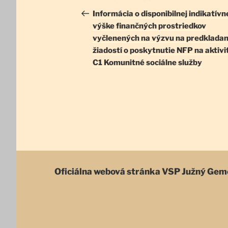
v
článok
Informácia o disponibilnej indikatívn
výške finančných prostriedkov
článku
vyčlenených na výzvu na predkladan
žiadostí o poskytnutie NFP na aktivi
C1 Komunitné sociálne služby
Oficiálna webová stránka
VSP Južný Gem