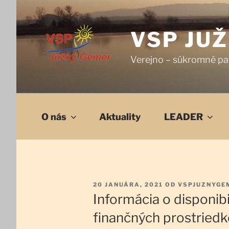
Prejsť
na
obsah
VSP JU
Verejno – súkromné pa
O nás
Aktuality
LEADER
PUBLIKOVANÉ
20 JANUÁRA, 2021
OD
VSPJUZNYGE
Informácia o disponibi
finančných prostried