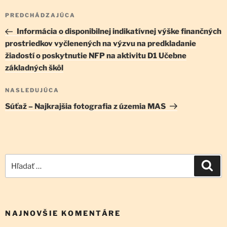
Navigácia
Predchádzajúci
PREDCHÁDZAJÚCA
v
článok
Informácia o disponibilnej indikatívnej výške finančných
článku
prostriedkov vyčlenených na výzvu na predkladanie
žiadostí o poskytnutie NFP na aktivitu D1 Učebne
základných škôl
Ďalší
NASLEDUJÚCA
článok
Súťaž – Najkrajšia fotografia z územia MAS
Hľadať:
Vyh
NAJNOVŠIE KOMENTÁRE