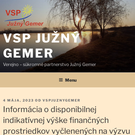
Prejsť
na
obsah
VSP JUŽNÝ
GEMER
Verejno – súkromné partnerstvo Južný Gemer
Menu
PUBLIKOVANÉ
4 MÁJA, 2023
OD
VSPJUZNYGEMER
Informácia o disponibilnej
indikatívnej výške finančných
prostriedkov vyčlenených na výzvu