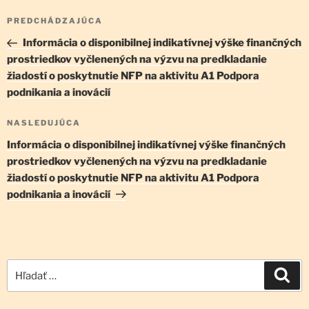
Navigácia
Predchádzajúci
PREDCHÁDZAJÚCA
v
článok
Informácia o disponibilnej indikatívnej výške finančných
článku
prostriedkov vyčlenených na výzvu na predkladanie
žiadostí o poskytnutie NFP na aktivitu A1 Podpora
podnikania a inovácií
Ďalší
NASLEDUJÚCA
článok
Informácia o disponibilnej indikatívnej výške finančných
prostriedkov vyčlenených na výzvu na predkladanie
žiadostí o poskytnutie NFP na aktivitu A1 Podpora
podnikania a inovácií
Hľadať:
Vyh