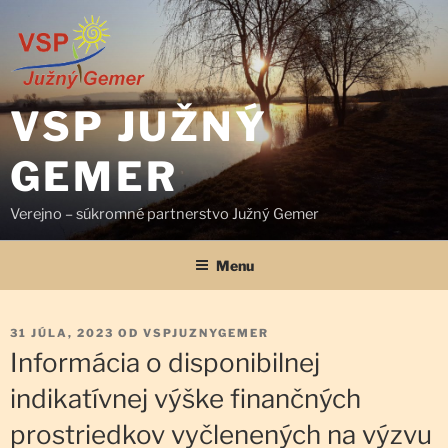
Prejsť
na
obsah
VSP JUŽNÝ
GEMER
Verejno – súkromné partnerstvo Južný Gemer
Menu
PUBLIKOVANÉ
31 JÚLA, 2023
OD
VSPJUZNYGEMER
Informácia o disponibilnej
indikatívnej výške finančných
prostriedkov vyčlenených na výzvu