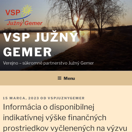
Prejsť
na
obsah
VSP JUŽNÝ
GEMER
Verejno – súkromné partnerstvo Južný Gemer
Menu
PUBLIKOVANÉ
15 MARCA, 2023
OD
VSPJUZNYGEMER
Informácia o disponibilnej
indikatívnej výške finančných
prostriedkov vyčlenených na výzvu