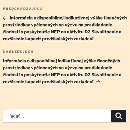
Navigácia
Predchádzajúci
PREDCHÁDZAJÚCA
v
článok
Informácia o disponibilnej indikatívnej výške finančných
článku
prostriedkov vyčlenených na výzvu na predkladanie
žiadostí o poskytnutie NFP na aktivitu D2 Skvalitnenie a
rozšírenie kapacít predškolských zariadení
Ďalší
NASLEDUJÚCA
článok
Informácia o disponibilnej indikatívnej výške finančných
prostriedkov vyčlenených na výzvu na predkladanie
žiadostí o poskytnutie NFP na aktivitu D2 Skvalitnenie a
rozšírenie kapacít predškolských zariadení
Hľadať:
Vyh