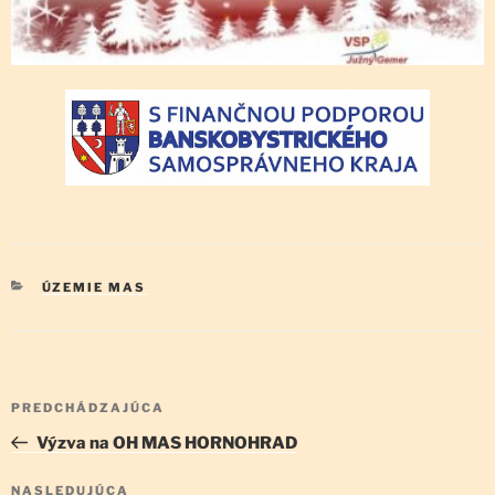
KATEGÓRIE
ÚZEMIE MAS
Navigácia
Predchádzajúci
PREDCHÁDZAJÚCA
v
článok
Výzva na OH MAS HORNOHRAD
článku
Ďalší
NASLEDUJÚCA