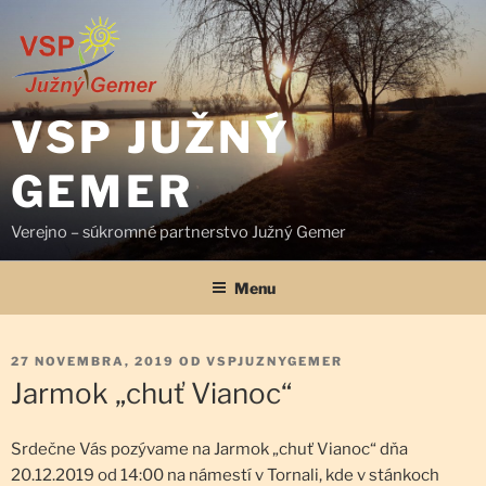
Prejsť
na
obsah
VSP JUŽNÝ
GEMER
Verejno – súkromné partnerstvo Južný Gemer
Menu
PUBLIKOVANÉ
27 NOVEMBRA, 2019
OD
VSPJUZNYGEMER
Jarmok „chuť Vianoc“
Srdečne Vás pozývame na Jarmok „chuť Vianoc“ dňa
20.12.2019 od 14:00 na námestí v Tornali, kde v stánkoch