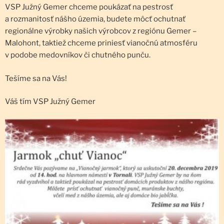
VSP Južný Gemer chceme poukázať na pestrosť
a rozmanitosť nášho územia, budete môcť ochutnať
regionálne výrobky našich výrobcov z regiónu Gemer –
Malohont, taktiež chceme priniesť vianočnú atmosféru
v podobe medovníkov či chutného punču.
Tešíme sa na Vás!
Váš tím VSP Južný Gemer