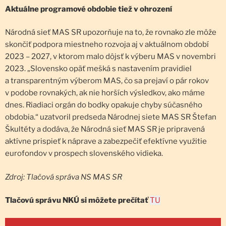
Aktuálne programové obdobie tiež v ohrození
Národná sieť MAS SR upozorňuje na to, že rovnako zle môže
skončiť podpora miestneho rozvoja aj v aktuálnom období
2023 – 2027, v ktorom malo dôjsť k výberu MAS v novembri
2023. „Slovensko opäť mešká s nastavením pravidiel
a transparentným výberom MAS, čo sa prejaví o pár rokov
v podobe rovnakých, ak nie horších výsledkov, ako máme
dnes. Riadiaci orgán do bodky opakuje chyby súčasného
obdobia.“ uzatvoril predseda Národnej siete MAS SR Štefan
Škultéty a dodáva, že Národná sieť MAS SR je pripravená
aktívne prispieť k náprave a zabezpečiť efektívne využitie
eurofondov v prospech slovenského vidieka.
Zdroj: Tlačová správa NS MAS SR
Tlačovú správu NKÚ si môžete prečítať
TU