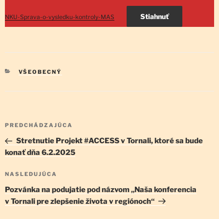
Stiahnuť
NKU-Sprava-o-vysledku-kontroly-MAS
KATEGÓRIE
VŠEOBECNÝ
Navigácia
Predchádzajúci
PREDCHÁDZAJÚCA
v
článok
Stretnutie Projekt #ACCESS v Tornali, ktoré sa bude
článku
konať dňa 6.2.2025
Ďalší
NASLEDUJÚCA
článok
Pozvánka na podujatie pod názvom „Naša konferencia
v Tornali pre zlepšenie života v regiónoch“