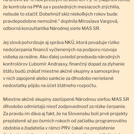
že kontrola na PPA sa v posledných mesiacoch zrýchlila,
nebude to stačiť. Dobehnúť sklz niekoľkých rokov bude
pravdepodobne nemožné.“ doplnila Miroslava Vargová,
odborná konzultantka Národnej siete MAS SR.
Jej slová potvrdzuje aj správa NKÚ, ktorá považuje riziko
nedočerpania financií vyčlenených na podporu rozvoja
vidieka za reálne. Ako ďalej uviedol predseda národných
kontrolórov Ľubomír Andrassy, finančný dopad za zlyhanie
štátu budú znášať miestne akčné skupiny a samosprávy
v nich zapojené alebo sankcie za dlhodobo neriešené
nedostatky pôjdu na účet štátneho rozpočtu.
Miestne akčné skupiny zastúpené Národnou sieťou MAS SR
dlhodobo odmietajú niesť zodpovednosť za nízke čerpanie.
Za pravdu im dáva aj fakt, že na Slovensku boli prvé projekty
preplatené až po ôsmich rokoch od začiatku programového
obdobia a žiadatelia v rámci PRV čakali na preplatenie