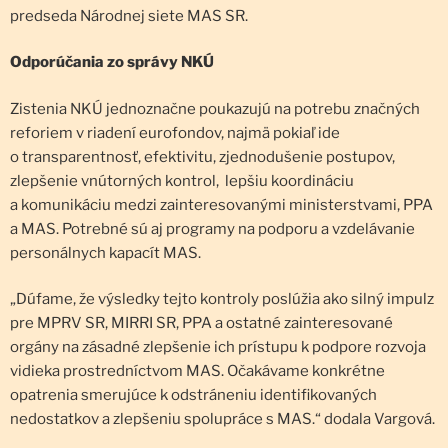
predseda Národnej siete MAS SR.
Odporúčania zo správy NKÚ
Zistenia NKÚ jednoznačne poukazujú na potrebu značných
reforiem v riadení eurofondov, najmä pokiaľ ide
o transparentnosť, efektivitu, zjednodušenie postupov,
zlepšenie vnútorných kontrol, lepšiu koordináciu
a komunikáciu medzi zainteresovanými ministerstvami, PPA
a MAS. Potrebné sú aj programy na podporu a vzdelávanie
personálnych kapacít MAS.
„Dúfame, že výsledky tejto kontroly poslúžia ako silný impulz
pre MPRV SR, MIRRI SR, PPA a ostatné zainteresované
orgány na zásadné zlepšenie ich prístupu k podpore rozvoja
vidieka prostredníctvom MAS. Očakávame konkrétne
opatrenia smerujúce k odstráneniu identifikovaných
nedostatkov a zlepšeniu spolupráce s MAS.“ dodala Vargová.