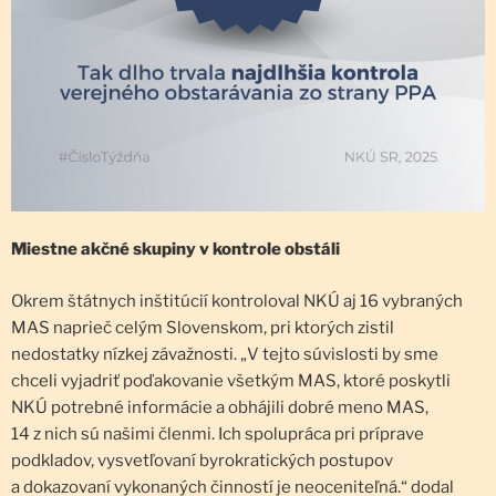
Miestne akčné skupiny v kontrole obstáli
Okrem štátnych inštitúcií kontroloval NKÚ aj 16 vybraných
MAS naprieč celým Slovenskom, pri ktorých zistil
nedostatky nízkej závažnosti. „V tejto súvislosti by sme
chceli vyjadriť poďakovanie všetkým MAS, ktoré poskytli
NKÚ potrebné informácie a obhájili dobré meno MAS,
14 z nich sú našimi členmi. Ich spolupráca pri príprave
podkladov, vysvetľovaní byrokratických postupov
a dokazovaní vykonaných činností je neoceniteľná.“ dodal