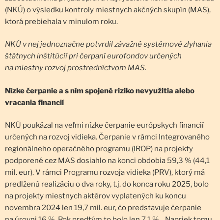
(NKÚ) o výsledku kontroly miestnych akčných skupín (MAS),
ktorá prebiehala v minulom roku.
NKÚ v nej jednoznačne potvrdil závažné systémové zlyhania
štátnych inštitúcií pri čerpaní eurofondov určených
na miestny rozvoj prostredníctvom MAS.
Nízke čerpanie a s ním spojené riziko nevyužitia alebo
vracania financií
NKÚ poukázal na veľmi nízke čerpanie európskych financií
určených na rozvoj vidieka. Čerpanie v rámci Integrovaného
regionálneho operačného programu (IROP) na projekty
podporené cez MAS dosiahlo na konci obdobia 59,3 % (44,1
mil. eur). V rámci Programu rozvoja vidieka (PRV), ktorý má
predlženú realizáciu o dva roky, t.j. do konca roku 2025, bolo
na projekty miestnych aktérov vyplatených ku koncu
novembra 2024 len 19,7 mil. eur, čo predstavuje čerpanie
na úrovni 16 %. Rok predtým to bolo len 7,1 %. „Napriek tomu,