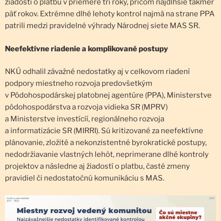
žiadosti o platbu v priemere tri roky, pričom najdlhšie takmer
päť rokov. Extrémne dlhé lehoty kontrol najmä na strane PPA
patrili medzi pravidelné výhrady Národnej siete MAS SR.
Neefektívne riadenie a komplikované postupy
NKÚ odhalil závažné nedostatky aj v celkovom riadení
podpory miestneho rozvoja predovšetkým
v Pôdohospodárskej platobnej agentúre (PPA), Ministerstve
pôdohospodárstva a rozvoja vidieka SR (MPRV)
a Ministerstve investícií, regionálneho rozvoja
a informatizácie SR (MIRRI). Sú kritizované za neefektívne
plánovanie, zložité a nekonzistentné byrokratické postupy,
nedodržiavanie vlastných lehôt, neprimerane dlhé kontroly
projektov a následne aj žiadostí o platbu, časté zmeny
pravidiel či nedostatočnú komunikáciu s MAS.