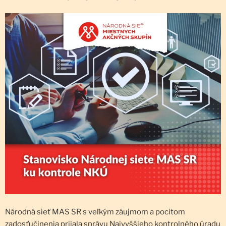
Národná sieť MAS SR s veľkým záujmom a pocitom
zadosťučinenia prijala správu Najvyššieho kontrolného úradu