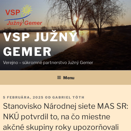
Prejsť
na
obsah
VSP JUŽNÝ
GEMER
Verejno – súkromné partnerstvo Južný Gemer
Menu
PUBLIKOVANÉ
5 FEBRUÁRA, 2025
OD
GABRIEL TÓTH
Stanovisko Národnej siete MAS SR:
NKÚ potvrdil to, na čo miestne
akčné skupiny roky upozorňovali