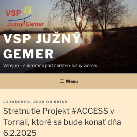
Prejsť
na
obsah
VSP JUŽNÝ
GEMER
Verejno – súkromné partnerstvo Južný Gemer
Menu
PUBLIKOVANÉ
13 JANUÁRA, 2025
OD
KRISS
Stretnutie Projekt #ACCESS v
Tornali, ktoré sa bude konať dňa
6.2.2025