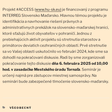
Projekt #ACCESS (
www.hu-sk.eu)
je financovaný z programu
INTERREG Slovensko Maďarsko. Hlavnou témou projektu je
identifikácia a navrhovanie riešení právnych a
administratívnych prekážok na slovensko-maďarskej hranici,
ktoré sťažujú život obyvateľov v pohraničí. Jednou z
prebiehajúcich aktivít projektu sú stretnutia starostov a
primátorov deviatich cezhraničných oblastí. Prvé stretnutie
sa vo Vašej oblasti uskutočnilo vo februári 2024, kde sme sa
dohodli na pokračovaní diskusie. Radi by sme zorganizovali
pokračovanie tejto diskusie
dňa 6. februára 2025 od 10,00
hod. v zasadačke Mestského úradu Tornaľa
. Seminár je
určený najmä pre zástupcov miestnej samosprávy. Na
seminári bude zabezpečené tlmočenie slovensko-maďarsky.
KATEGÓRIE
VŠEOBECNÝ