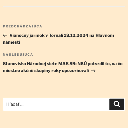
Navigácia
Predchádzajúci
PREDCHÁDZAJÚCA
v
článok
Vianočný jarmok v Tornali 18.12.2024 na Hlavnom
článku
námestí
Ďalší
NASLEDUJÚCA
článok
Stanovisko Národnej siete MAS SR: NKÚ potvrdil to, na čo
miestne akčné skupiny roky upozorňovali
Hľadať:
Vyh