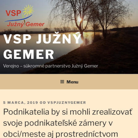
Prejsť
na
obsah
VSP JUŽNÝ
GEMER
Verejno – súkromné partnerstvo Južný Gemer
Menu
PUBLIKOVANÉ
5 MARCA, 2019
OD
VSPJUZNYGEMER
Podnikatelia by si mohli zrealizovať
svoje podnikateľské zámery v
obci/meste aj prostredníctvom