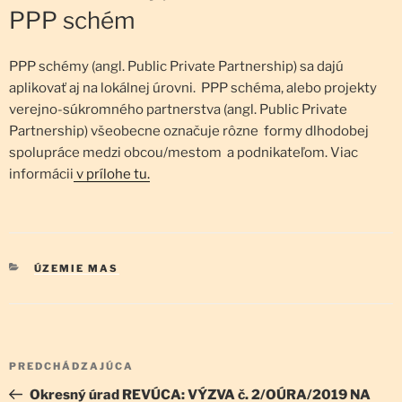
PPP schém
PPP schémy (angl. Public Private Partnership) sa dajú
aplikovať aj na lokálnej úrovni. PPP schéma, alebo projekty
verejno-súkromného partnerstva (angl. Public Private
Partnership) všeobecne označuje rôzne formy dlhodobej
spolupráce medzi obcou/mestom a podnikateľom. Viac
informácii
v prílohe tu.
KATEGÓRIE
ÚZEMIE MAS
Navigácia
Predchádzajúci
PREDCHÁDZAJÚCA
v
článok
Okresný úrad REVÚCA: VÝZVA č. 2/OÚRA/2019 NA